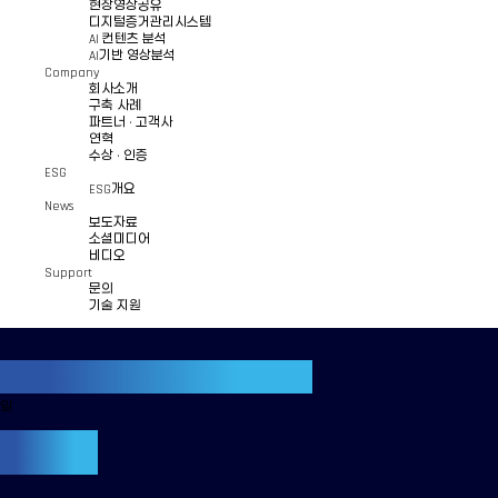
현장영상공유
디지털증거관리시스템
AI 컨텐츠 분석
AI기반 영상분석
Company
회사소개
구축 사례
파트너 · 고객사
연혁
수상 · 인증
ESG
ESG개요
News
보도자료
소셜미디어
비디오
Support
문의
기술 지원
5G & 4G
Rugged Device
지원
LM75