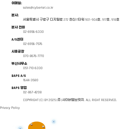
이메일:
본 개인정보처리방침은 회사의 홈페이지에서 제공되는
장비 브로슈어 다운로드
를
sales@cybertel.co.kr
'사이버텔브릿지'(이하 '회사')는 고객님의 개인정보를 소중하게 생각하며, 정보
전송
있습니다.
본사:
서울특별시 구로구 디지털로 272 한신IT타워 901~904호, 917호, 918호
■ 수집하는 개인정보 항목 및 수집 방법
본사 전화
회사는 장비 브로슈어 다운로드를 통해 다음과 같이 개인정보를 수집합니다.
회사는 개인정보처리방침을 통해 고객님의 개인정보가 어떠한 용도와 방식으로 이용
02-6956-6330
취해지고 있는지 알려드립니다.
A/S센터
02-6956-7576
구분
수집 항목
시흥공장
본 개인정보처리방침은 회사의 홈페이지에서 제공되는
장비 문의하기
를 이용할 때
070-8676-7770
전송
전용 Devi
장비 브로슈어 다운로드
이메일, 회사명, 문의내용
부산사무소
제공
051-710-6330
구분
수집 항목
BAPS A/S
1644-3580
※ 서비스 이용 과정에서 IP주소, 쿠키, 서비스 이용 기록, 접속 로그 등의 정보가
전용 Devi
이름, 회사명, 이메일,
※ 문의내용 입력란에는
주민등록번호, 건강정보, 금융정보 등 민감한 개인정보를
BAPS 영업
장비 문의하기
문의 응대 및
휴대폰번호, 문의내용
02-867-4208
서비스 품질
COPYRIGHT (C) BY 2025 (주)사이버텔브릿지. ALL RIGHT RESERVED.
■ 개인정보 수집 및 이용 목적
Privacy Policy
회사는 수집한 개인정보를 다음의 목적을 위해 이용합니다.
※ 서비스 이용 과정에서 IP주소, 쿠키, 서비스 이용 기록, 접속 로그 등의 정보가
• 전용 Device에 대한 자료 제공
※ 문의내용 입력란에는
주민등록번호, 건강정보, 금융정보 등 민감한 개인정보를