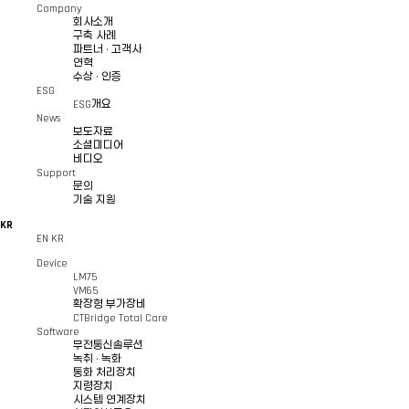
Company
회사소개
구축 사례
파트너 · 고객사
연혁
수상 · 인증
ESG
ESG개요
News
보도자료
소셜미디어
비디오
Support
문의
기술 지원
KR
EN
KR
Device
LM75
VM65
확장형 부가장비
CTBridge Total Care
Software
무전통신솔루션
녹취 · 녹화
통화 처리장치
지령장치
시스템 연계장치