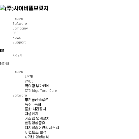
Device
Software
Company
ESG
News
Support
KR
KR
EN
MENU
Device
LM75
VM65
확장형 부가장비
CTBridge Total Care
Software
무전통신솔루션
녹취 · 녹화
통화 처리장치
지령장치
시스템 연계장치
현장영상공유
디지털증거관리시스템
AI 컨텐츠 분석
AI기반 영상분석