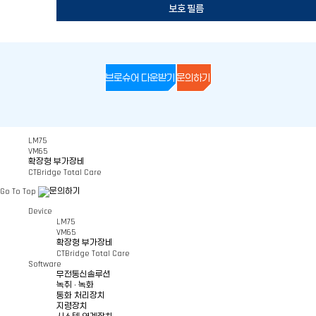
보호 필름
브로슈어 다운받기
문의하기
LM75
VM65
확장형 부가장비
CTBridge Total Care
문의 사항
제품 브로슈어 요청
SANL75
WD40, WR40
SDSL75
Go To Top
Device
㈜사이버텔브릿지의 제품 및 협업 관련 문의가 있으시면 메시지를 남겨주세요.
사이버텔브릿지 제품 정보를 담은 브로슈어를 이메일로 전달드립니다.
LM75
확인 후 빠르게 답변드리겠습니다.
아래 정보를 입력해 주세요.
VM65
확장형 부가장비
CTBridge Total Care
Software
무전통신솔루션
녹취 · 녹화
특징
특징
특징
특징
특징
특징
특징
이름
이메일
*
*
통화 처리장치
지령장치