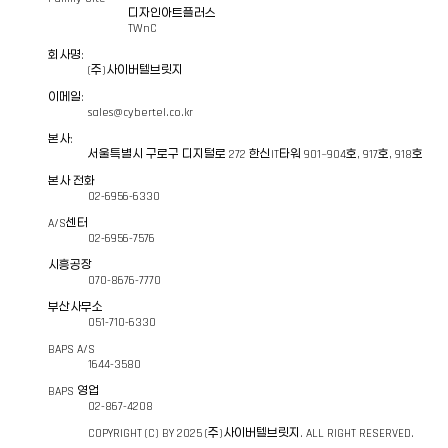
디자인아트플러스
TWnC
회사명:
(주)사이버텔브릿지
이메일:
sales@cybertel.co.kr
본사:
서울특별시 구로구 디지털로 272 한신IT타워 901~904호, 917호, 918호
본사 전화
02-6956-6330
A/S센터
02-6956-7576
시흥공장
070-8676-7770
부산사무소
051-710-6330
BAPS A/S
1644-3580
BAPS 영업
02-867-4208
COPYRIGHT (C) BY 2025 (주)사이버텔브릿지. ALL RIGHT RESERVED.