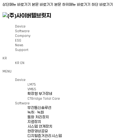
상단메뉴 바로가기
본문 바로가기
본문 하위메뉴 바로가기
하단 바로가기
Device
Software
Company
ESG
News
Support
KR
KR
EN
MENU
Device
LM75
VM65
확장형 부가장비
CTBridge Total Care
Software
무전통신솔루션
녹취 · 녹화
통화 처리장치
지령장치
시스템 연계장치
현장영상공유
디지털증거관리시스템