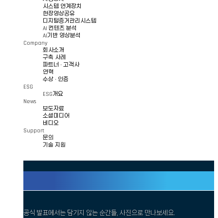
시스템 연계장치
현장영상공유
디지털증거관리시스템
AI 컨텐츠 분석
AI기반 영상분석
Company
회사소개
구축 사례
파트너 · 고객사
연혁
수상 · 인증
ESG
ESG개요
News
보도자료
소셜미디어
비디오
Support
문의
기술 지원
기술 너머, 우리가 함께한 오늘
공식 발표에서는 담기지 않는 순간들, 사진으로 만나보세요.