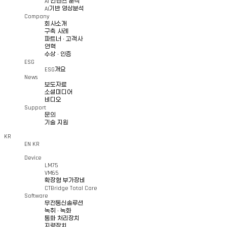
AI 컨텐츠 분석
AI기반 영상분석
Company
회사소개
구축 사례
파트너 · 고객사
연혁
수상 · 인증
ESG
ESG개요
News
보도자료
소셜미디어
비디오
Support
문의
기술 지원
KR
EN
KR
Device
LM75
VM65
확장형 부가장비
CTBridge Total Care
Software
무전통신솔루션
녹취 · 녹화
통화 처리장치
지령장치