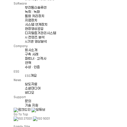
Software
무전통신솔루션
녹취 · 녹화
통화 처리장치
지령장치
시스템 연계장치
현장영상공유
디지털증거관리시스템
AI 컨텐츠 분석
AI기반 영상분석
Company
회사소개
구축 사례
파트너 · 고객사
연혁
수상 · 인증
ESG
ESG개요
News
보도자료
소셜미디어
비디오
Support
문의
기술 지원
Go To Top
Family Site