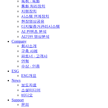
녹취 · 녹화
통화 처리장치
지령장치
시스템 연계장치
현장영상공유
디지털증거관리시스템
AI 컨텐츠 분석
AI기반 영상분석
Company
회사소개
구축 사례
파트너 · 고객사
연혁
수상 · 인증
ESG
ESG개요
News
보도자료
소셜미디어
비디오
Support
문의