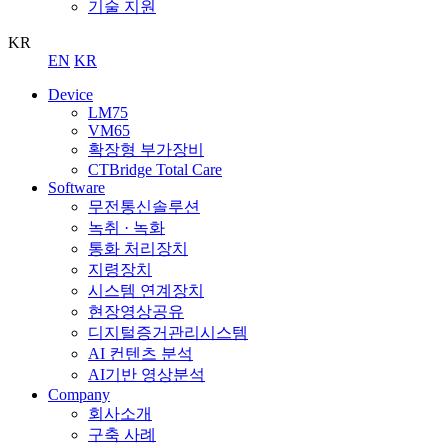
기술 지원
KR
EN
KR
Device
LM75
VM65
확장형 부가장비
CTBridge Total Care
Software
무전통신솔루션
녹취 · 녹화
통화 처리장치
지령장치
시스템 연계장치
현장영상공유
디지털증거관리시스템
AI 컨텐츠 분석
AI기반 영상분석
Company
회사소개
구축 사례