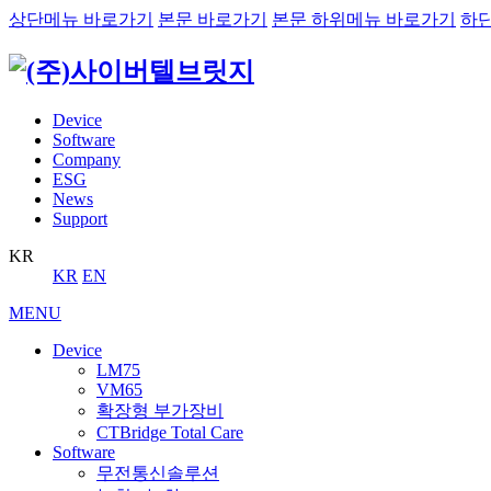
상단메뉴 바로가기
본문 바로가기
본문 하위메뉴 바로가기
하
Device
Software
Company
ESG
News
Support
KR
KR
EN
MENU
Device
LM75
VM65
확장형 부가장비
CTBridge Total Care
Software
무전통신솔루션