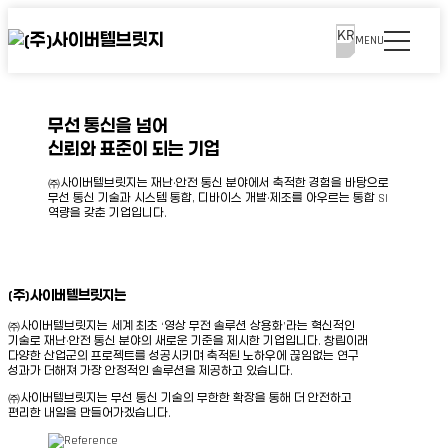
KR
MENU
KR
Device
L
무
회
E
보
문
M
전
사
S
도
의
7
통
소
G
자
무선 통신을 넘어
5
신
개
개
료
기
LM75
VM65
확장형 부가장비
신뢰와 표준이 되는 기업
솔
요
술
V
루
구
소
지
CTBridge Total Care
M
션
축
셜
원
㈜사이버텔브릿지는 재난·안전 통신 분야에서 축적한 경험을 바탕으로
6
사
미
무선 통신 기술과 시스템 통합, 디바이스 개발·제조를 아우르는
통합 SI
5
녹
례
디
역량을 갖춘 기업입니다.
Software
취
어
확
·
파
장
녹
트
비
형
화
너
디
무전통신솔루션
녹취 · 녹화
통화 처리장치
부
·
오
(주)
사이버텔브릿지는
가
통
고
지령장치
시스템 연계장치
현장영상공유
장
화
객
㈜사이버텔브릿지는 세계 최초 ‘영상 무전 솔루션 상용화’라는 혁신적인
비
처
사
디지털증거관리시스템
AI 컨텐츠 분석
기술로
재난·안전 통신 분야의 새로운 기준을 제시한 기업입니다.
창립이래
리
다양한 산업군의 프로젝트를 성공시키며 축적된 노하우에
끊임없는 연구
C
장
연
AI기반 영상분석
성과가 더해져 가장 안정적인 솔루션을 제공하고 있습니다.
T
치
혁
B
㈜사이버텔브릿지는 무선 통신 기술의 무한한 확장을 통해
더 안전하고
r
지
수
편리한 내일을 만들어가겠습니다.
i
령
상
Company
d
장
·