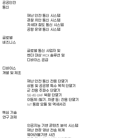
공공안전
통신
재난 안전 통신 시스템
경찰 치안 통신 시스템
차세대 철도 통신 시스템
공항 운영 통신 시스템
글로벌
비즈니스
글로벌 통신 사업자 및
벤더 대상 MCX 솔루션 및
디바이스 공급
디바이스
개발 및 제조
재난 안전 통신 전용 단말기
상용 및 공공망 특수 목적 단말기
군 전용 주파수 단말기
5G·4G·UHF 복합 단말기
이동체 (헬기, 차량 등) 전용 단말기
IoT 통합 모듈 및 액세서리
핵심 기술
연구 과제
인공지능 기반 콘텐츠 분석 시스템
재난 현장 영상 전송 체계
웨어러블기반 사건