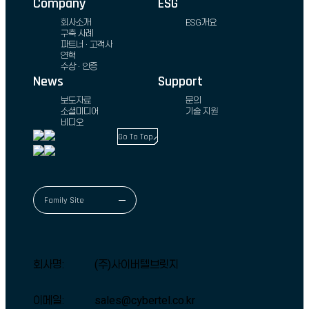
Company
ESG
회사소개
ESG개요
구축 사례
파트너 · 고객사
연혁
수상 · 인증
News
Support
보도자료
문의
소셜미디어
기술 지원
비디오
Go To Top
Family Site
디자인아트플러스
TWnC
회사명:
(주)사이버텔브릿지
이메일:
sales@cybertel.co.kr