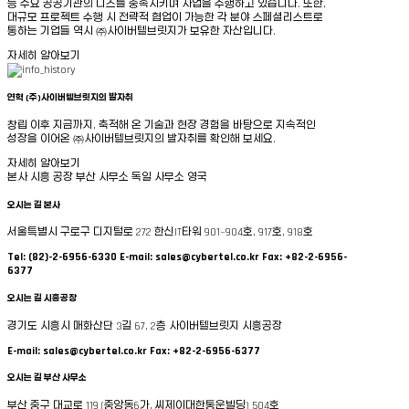
등 주요 공공기관의
니즈를 충족시키며 사업을 수행하고 있습니다. 또한,
대규모 프로젝트 수행 시 전략적 협업이 가능한
각 분야 스페셜리스트로
통하는 기업들 역시 ㈜사이버텔브릿지가 보유한 자산입니다.
자세히 알아보기
연혁
(주)
사이버텔브릿지의 발자취
창립 이후 지금까지, 축적해 온 기술과 현장 경험을 바탕으로 지속적인
성장을 이어온
㈜사이버텔브릿지의 발자취를 확인해 보세요.
자세히 알아보기
본사
시흥 공장
부산 사무소
독일 사무소
영국
오시는 길
본사
서울특별시 구로구 디지털로 272 한신IT타워 901~904호, 917호, 918호
Tel: (82)-2-6956-6330
E-mail: sales@cybertel.co.kr
Fax: +82-2-6956-
6377
오시는 길
시흥공장
경기도 시흥시 매화산단 3길 67, 2층 사이버텔브릿지 시흥공장
E-mail: sales@cybertel.co.kr
Fax: +82-2-6956-6377
오시는 길
부산 사무소
부산 중구 대교로 119 (중앙동6가, 씨제이대한통운빌딩) 504호