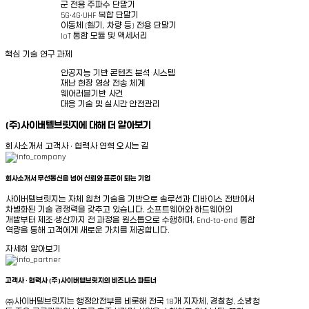
군 전용 주파수 단말기
5G·4G·UHF 복합 단말기
이동체 (헬기, 차량 등) 전용 단말기
IoT 통합 모듈 및 액세서리
핵심 기술 연구 과제
인공지능 기반 콘텐츠 분석 시스템
재난 현장 영상 전송 체계
웨어러블기반 사건
대응 기술 및 실시간 안전관리
(주)
사이버텔브릿지에 대해 더 알아보기
회사소개서
고객사 · 협력사
연혁
오시는 길
회사소개서
무선통신을 넘어 신뢰와 표준이 되는 기업
사이버텔브릿지는 자체 원천 기술을 기반으로 솔루션과 디바이스 전반에서
차별화된 기술 경쟁력을
갖추고 있습니다. 소프트웨어와 하드웨어의
개발부터 제조·생산까지 전 과정을 원스톱으로 수행하며,
End-to-end 통합
역량을 통해 고객에게 새로운 가치를 제공합니다.
자세히 알아보기
고객사 · 협력사
(주)
사이버텔브릿지의 비즈니스 파트너
㈜사이버텔브릿지는 행정안전부를 비롯해 전국 18개 지자체, 경찰청, 소방청