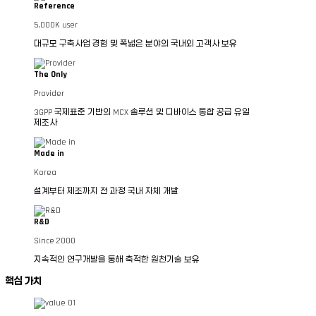
g
치
인
Reference
e
증
회사소개
구축 사례
파트너 · 고객사
연혁
T
시
5,000K user
o
스
수상 · 인증
대규모 구축사업 경험 및 폭넓은
분야의 국내외 고객사 보유
t
템
a
연
l
계
The Only
C
장
ESG
a
치
Provider
r
e
현
3GPP 국제표준 기반의 MCX 솔루션
및 디바이스 통합 공급 유일
ESG개요
장
제조사
영
상
공
Made in
News
유
Korea
디
설계부터 제조까지 전 과정
국내 자체 개발
보도자료
지
소셜미디어
비디오
털
증
R&D
거
Support
관
Since 2000
리
시
지속적인 연구개발을 통해 축적한
원천기술 보유
스
문의
기술 지원
템
핵심 가치
A
I