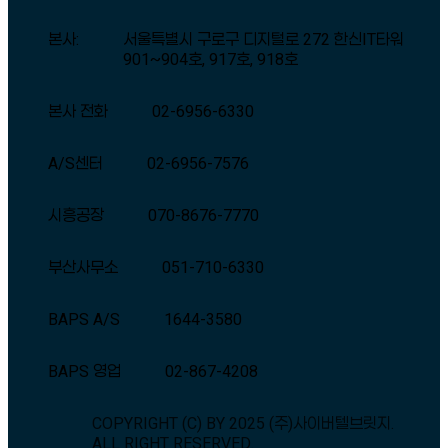
본사:
서울특별시 구로구 디지털로 272 한신IT타워
901~904호, 917호, 918호
본사 전화
02-6956-6330
A/S센터
02-6956-7576
시흥공장
070-8676-7770
부산사무소
051-710-6330
BAPS A/S
1644-3580
BAPS 영업
02-867-4208
COPYRIGHT (C) BY 2025 (주)사이버텔브릿지.
ALL RIGHT RESERVED.