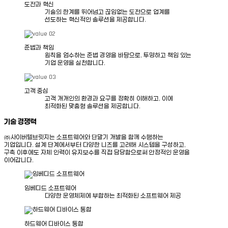
컨
도전과 혁신
텐
기술의 한계를 뛰어넘고 끊임없는 도전으로 업계를
츠
선도하는 혁신적인 솔루션을 제공합니다.
분
석
준법과 책임
A
원칙을 엄수하는 준법 경영을 바탕으로, 투명하고 책임 있는
I
기업 운영을 실천합니다.
기
반
영
상
고객 중심
분
고객 개개인의 환경과 요구를 정확히 이해하고, 이에
석
최적화된 맞춤형 솔루션을 제공합니다.
기술 경쟁력
㈜사이버텔브릿지는 소프트웨어와 단말기 개발을 함께 수행하는
기업입니다. 설계 단계에서부터 다양한 니즈를 고려해 시스템을 구성하고,
구축 이후에도 자체 인력이 유지보수를 직접 담당함으로써 안정적인 운영을
이어갑니다.
임베디드
소프트웨어
다양한 운영체제에 부합하는 최적화된 소프트웨어 제공
하드웨어
디바이스 통합