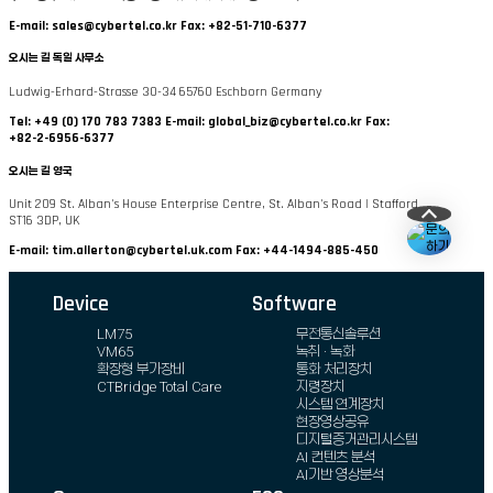
E-mail: sales@cybertel.co.kr
Fax: +82-51-710-6377
오시는 길
독일 사무소
Ludwig-Erhard-Strasse 30-34 65760 Eschborn Germany
Tel: +49 (0) 170 783 7383
E-mail: global_biz@cybertel.co.kr
Fax:
+82-2-6956-6377
오시는 길
영국
Unit 209 St. Alban's House Enterprise Centre, St. Alban's Road | Stafford
ST16 3DP, UK
E-mail: tim.allerton@cybertel.uk.com
Fax: +44-1494-885-450
Device
Software
LM75
무전통신솔루션
VM65
녹취 · 녹화
확장형 부가장비
통화 처리장치
CTBridge Total Care
지령장치
시스템 연계장치
현장영상공유
디지털증거관리시스템
AI 컨텐츠 분석
AI기반 영상분석