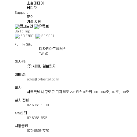
소셜미디어
비디오
Support
문의
기술 지원
Go To Top
Family Site
디자인아트플러스
TWnC
회사명:
(주)사이버텔브릿지
이메일:
sales@cybertel.co.kr
본사:
서울특별시 구로구 디지털로 272 한신IT타워 901~904호, 917호, 918호
본사 전화
02-6956-6330
A/S센터
02-6956-7576
시흥공장
070-8676-7770