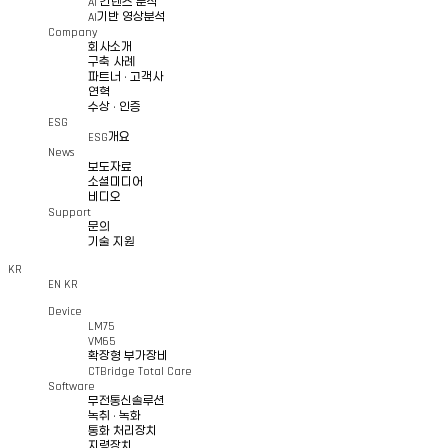
AI 컨텐츠 분석
AI기반 영상분석
Company
회사소개
구축 사례
파트너 · 고객사
연혁
수상 · 인증
ESG
ESG개요
News
보도자료
소셜미디어
비디오
Support
문의
기술 지원
KR
EN
KR
Device
LM75
VM65
확장형 부가장비
CTBridge Total Care
Software
무전통신솔루션
녹취 · 녹화
통화 처리장치
지령장치