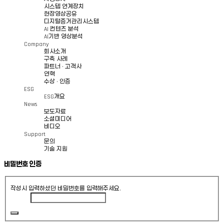
시스템 연계장치
현장영상공유
디지털증거관리시스템
AI 컨텐츠 분석
AI기반 영상분석
Company
회사소개
구축 사례
파트너 · 고객사
연혁
수상 · 인증
ESG
ESG개요
News
보도자료
소셜미디어
비디오
Support
문의
기술 지원
비밀번호 인증
작성시 입력하셨던 비밀번호를 입력해주세요.