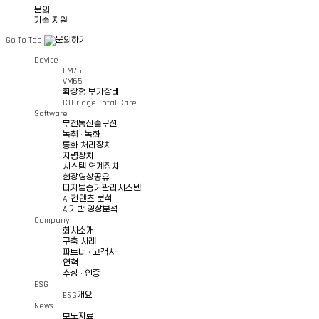
문의
기술 지원
Go To Top
Device
LM75
VM65
확장형 부가장비
CTBridge Total Care
Software
무전통신솔루션
녹취 · 녹화
통화 처리장치
지령장치
시스템 연계장치
현장영상공유
디지털증거관리시스템
AI 컨텐츠 분석
AI기반 영상분석
Company
회사소개
구축 사례
파트너 · 고객사
연혁
수상 · 인증
ESG
ESG개요
News
보도자료