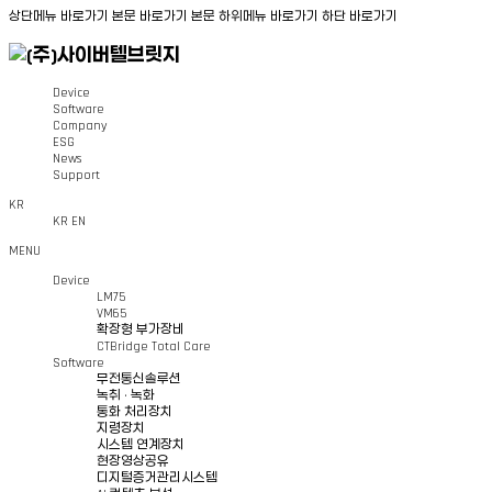
상단메뉴 바로가기
본문 바로가기
본문 하위메뉴 바로가기
하단 바로가기
Device
Software
Company
ESG
News
Support
KR
KR
EN
MENU
Device
LM75
VM65
확장형 부가장비
CTBridge Total Care
Software
무전통신솔루션
녹취 · 녹화
통화 처리장치
지령장치
시스템 연계장치
현장영상공유
디지털증거관리시스템