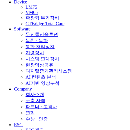
Device
LM75
VM65
확장형 부가장비
CTBridge Total Care
Software
무전통신솔루션
녹취 · 녹화
통화 처리장치
지령장치
시스템 연계장치
현장영상공유
디지털증거관리시스템
AI 컨텐츠 분석
AI기반 영상분석
Company
회사소개
구축 사례
파트너 · 고객사
연혁
수상 · 인증
ESG