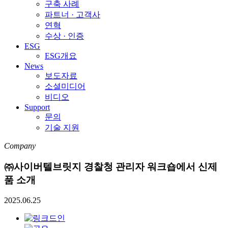
구축 사례
파트너 · 고객사
연혁
수상 · 인증
ESG
ESG개요
News
보도자료
소셜미디어
비디오
Support
문의
기술 지원
Company
㈜사이버텔브릿지 경찰청 관리자 워크숍에서 신제
품 소개
2025.06.25