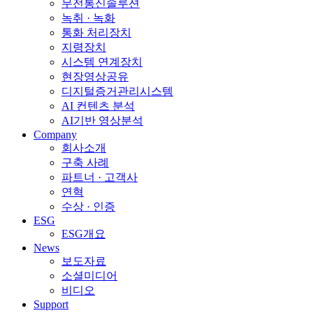
무전통신솔루션
녹취 · 녹화
통화 처리장치
지령장치
시스템 연계장치
현장영상공유
디지털증거관리시스템
AI 컨텐츠 분석
AI기반 영상분석
Company
회사소개
구축 사례
파트너 · 고객사
연혁
수상 · 인증
ESG
ESG개요
News
보도자료
소셜미디어
비디오
Support