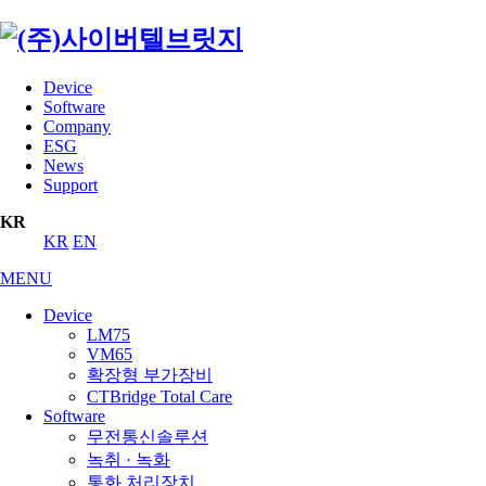
Device
Software
Company
ESG
News
Support
KR
KR
EN
MENU
Device
LM75
VM65
확장형 부가장비
CTBridge Total Care
Software
무전통신솔루션
녹취 · 녹화
통화 처리장치