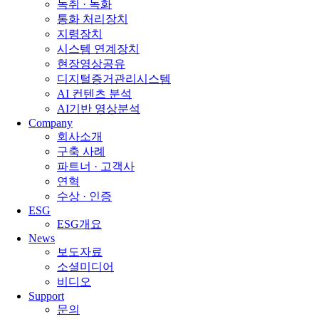
녹취 · 녹화
통화 처리장치
지령장치
시스템 연계장치
현장영상공유
디지털증거관리시스템
AI 컨텐츠 분석
AI기반 영상분석
Company
회사소개
구축 사례
파트너 · 고객사
연혁
수상 · 인증
ESG
ESG개요
News
보도자료
소셜미디어
비디오
Support
문의