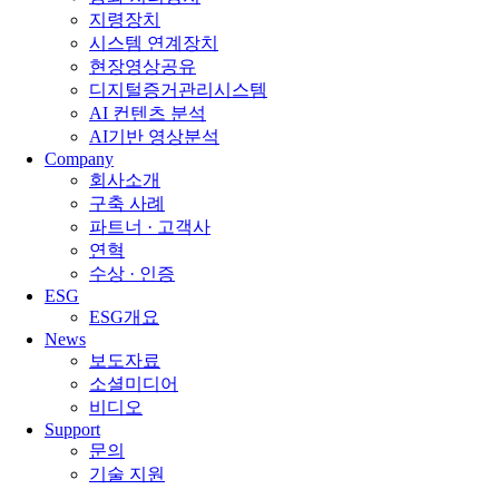
지령장치
시스템 연계장치
현장영상공유
디지털증거관리시스템
AI 컨텐츠 분석
AI기반 영상분석
Company
회사소개
구축 사례
파트너 · 고객사
연혁
수상 · 인증
ESG
ESG개요
News
보도자료
소셜미디어
비디오
Support
문의
기술 지원